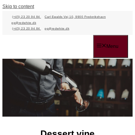
Skip to content
(+45) 23 20 94 84
Carl Ewalds Vej 10, 9900 Frederikshavn
pg@redwhite.dk
(+45) 23 20 94 84
pg@redwhite.dk
Menu
Dessert vine